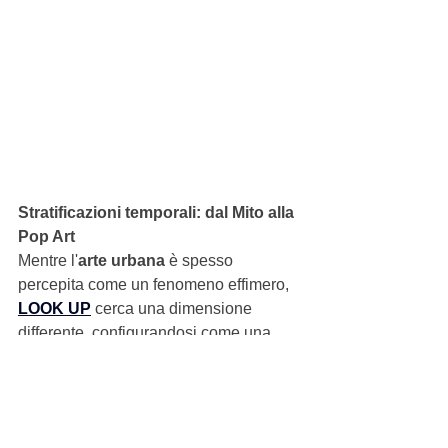
Stratificazioni temporali: dal Mito alla 
Pop Art
Mentre l'
arte urbana
 è spesso 
percepita come un fenomeno effimero, 
LOOK UP
 cerca una dimensione 
differente, configurandosi come una 
pittura murale
 che intreccia memoria 
storica e visione contemporanea. Il 
2023 (MMXXIII) è scritto con un font 
ispirato al design degli anni '70, 