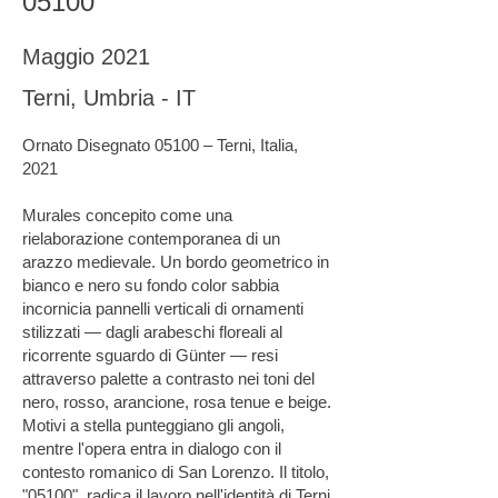
05100
Maggio 2021
Terni, Umbria - IT
Ornato Disegnato 05100 – Terni, Italia,
2021
Murales concepito come una
rielaborazione contemporanea di un
arazzo medievale. Un bordo geometrico in
bianco e nero su fondo color sabbia
incornicia pannelli verticali di ornamenti
stilizzati — dagli arabeschi floreali al
ricorrente sguardo di Günter — resi
attraverso palette a contrasto nei toni del
nero, rosso, arancione, rosa tenue e beige.
Motivi a stella punteggiano gli angoli,
mentre l'opera entra in dialogo con il
contesto romanico di San Lorenzo. Il titolo,
"05100", radica il lavoro nell'identità di Terni