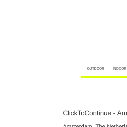
OUTDOOR
INDOOR
ClickToContinue - A
Amsterdam, The Netherl