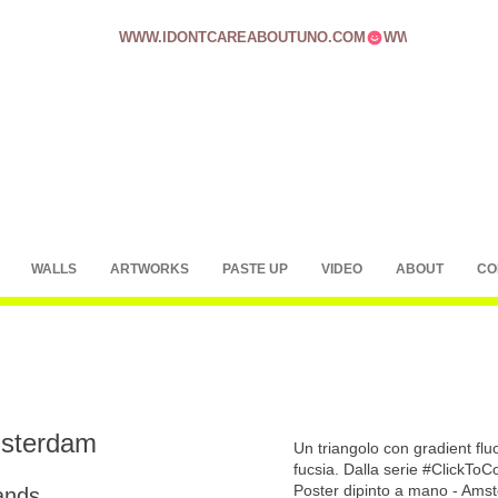
WWW.IDONTCAREABOUTUNO.COM
WALLS
ARTWORKS
PASTE UP
VIDEO
ABOUT
CO
msterdam
Un triangolo con gradient fluo
fucsia. Dalla serie #ClickToC
Poster dipinto a mano - Ams
ands