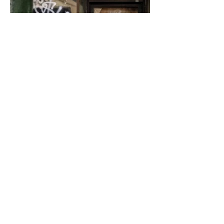
WWW.IDONTCAREABOUTUNO.COM